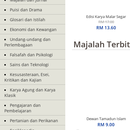
Puisi dan Drama
Edisi Karya Malar Segar
Glosari dan Istilah
Penerima S.E.A. Write
RM 17.00
Award: Basah Dalam
RM 13.60
Ekonomi dan Kewangan
Ingatan
Undang-undang dan
Majalah Terbi
Perlembagaan
Falsafah dan Psikologi
Sains dan Teknologi
Kesusasteraan, Esei,
Kritikan dan Kajian
Karya Agung dan Karya
Klasik
Pengajaran dan
Pembelajaran
Dewan Tamadun Islam
Pertanian dan Perikanan
April 2026
RM 9.00