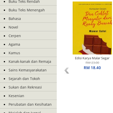
Buku Teks Rendah
Buku Teks Menengah
Bahasa
Novel
Cerpen
Agama
Kamus
Edisi Karya Malar Segar
Kanak-kanak dan Remaja
Penerima S.E.A. Write
RM 23.00
Award: Kumpulan Cerpen:
RM 18.40
Sains Kemasyarakatan
Dan Coklat Mengalir Dari
Ruang Buncah
Sejarah dan Tokoh
Sukan dan Rekreasi
Kesenian
Perubatan dan Kesihatan
Majalah dan Jurnal