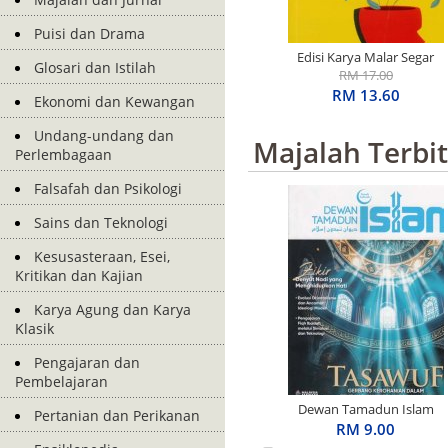
Puisi dan Drama
Edisi Karya Malar Segar
Glosari dan Istilah
Penerima S.E.A. Write
RM 17.00
Award: Basah Dalam
RM 13.60
Ekonomi dan Kewangan
Ingatan
Undang-undang dan
Majalah Terbi
Perlembagaan
Falsafah dan Psikologi
Sains dan Teknologi
Kesusasteraan, Esei,
Kritikan dan Kajian
Karya Agung dan Karya
Klasik
Pengajaran dan
Pembelajaran
Dewan Tamadun Islam
Pertanian dan Perikanan
April 2026
RM 9.00