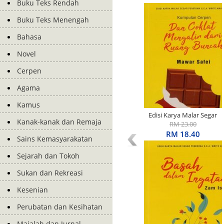
Buku Teks Rendah
Buku Teks Menengah
Bahasa
Novel
Cerpen
Agama
Kamus
Edisi Karya Malar Segar
Kanak-kanak dan Remaja
Penerima S.E.A. Write
RM 23.00
Award: Kumpulan Cerpen:
RM 18.40
Sains Kemasyarakatan
Dan Coklat Mengalir Dari
Ruang Buncah
Sejarah dan Tokoh
Sukan dan Rekreasi
Kesenian
Perubatan dan Kesihatan
Majalah dan Jurnal