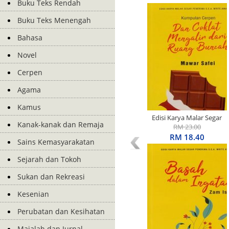
Buku Teks Rendah
Buku Teks Menengah
Bahasa
Novel
Cerpen
Agama
Kamus
Edisi Karya Malar Segar
Kanak-kanak dan Remaja
Penerima S.E.A. Write
RM 23.00
Award: Kumpulan Cerpen:
RM 18.40
Sains Kemasyarakatan
Dan Coklat Mengalir Dari
Ruang Buncah
Sejarah dan Tokoh
Sukan dan Rekreasi
Kesenian
Perubatan dan Kesihatan
Majalah dan Jurnal