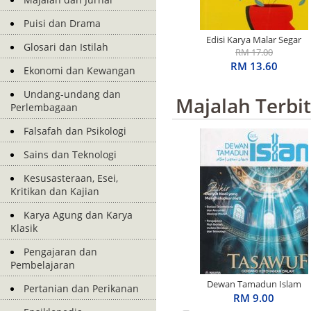
Puisi dan Drama
Edisi Karya Malar Segar
Glosari dan Istilah
Penerima S.E.A. Write
RM 17.00
Award: Basah Dalam
RM 13.60
Ekonomi dan Kewangan
Ingatan
Undang-undang dan
Majalah Terbi
Perlembagaan
Falsafah dan Psikologi
Sains dan Teknologi
Kesusasteraan, Esei,
Kritikan dan Kajian
Karya Agung dan Karya
Klasik
Pengajaran dan
Pembelajaran
Dewan Tamadun Islam
Pertanian dan Perikanan
April 2026
RM 9.00