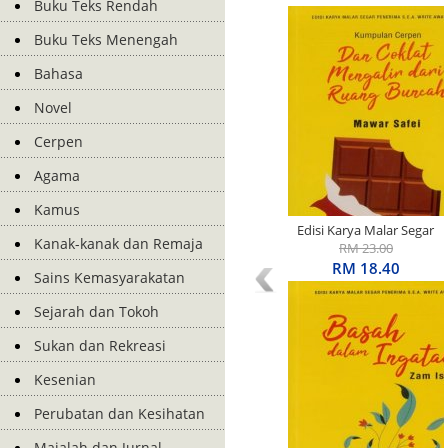
Buku Teks Rendah
Buku Teks Menengah
Bahasa
Novel
Cerpen
Agama
Kamus
Edisi Karya Malar Segar
Kanak-kanak dan Remaja
Penerima S.E.A. Write
RM 23.00
Award: Kumpulan Cerpen:
RM 18.40
Sains Kemasyarakatan
Dan Coklat Mengalir Dari
Ruang Buncah
Sejarah dan Tokoh
Sukan dan Rekreasi
Kesenian
Perubatan dan Kesihatan
Majalah dan Jurnal