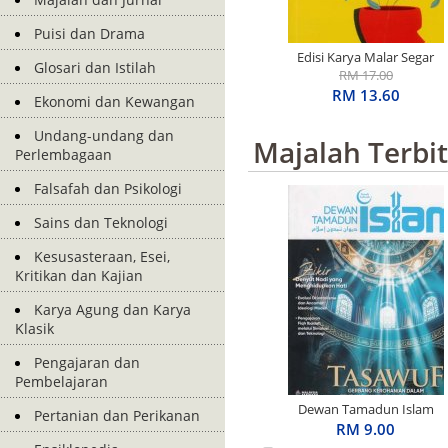
Puisi dan Drama
Edisi Karya Malar Segar
Glosari dan Istilah
Penerima S.E.A. Write
RM 17.00
Award: Basah Dalam
RM 13.60
Ekonomi dan Kewangan
Ingatan
Undang-undang dan
Majalah Terbi
Perlembagaan
Falsafah dan Psikologi
Sains dan Teknologi
Kesusasteraan, Esei,
Kritikan dan Kajian
Karya Agung dan Karya
Klasik
Pengajaran dan
Pembelajaran
Dewan Tamadun Islam
Pertanian dan Perikanan
April 2026
RM 9.00