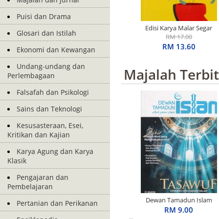
Puisi dan Drama
Edisi Karya Malar Segar
Glosari dan Istilah
Penerima S.E.A. Write
RM 17.00
Award: Basah Dalam
RM 13.60
Ekonomi dan Kewangan
Ingatan
Undang-undang dan
Majalah Terbi
Perlembagaan
Falsafah dan Psikologi
Sains dan Teknologi
Kesusasteraan, Esei,
Kritikan dan Kajian
Karya Agung dan Karya
Klasik
Pengajaran dan
Pembelajaran
Dewan Tamadun Islam
Pertanian dan Perikanan
April 2026
RM 9.00