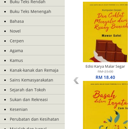
Buku Teks Rendah
Buku Teks Menengah
Bahasa
Novel
Cerpen
Agama
Kamus
Edisi Karya Malar Segar
Kanak-kanak dan Remaja
Penerima S.E.A. Write
RM 23.00
Award: Kumpulan Cerpen:
RM 18.40
Sains Kemasyarakatan
Dan Coklat Mengalir Dari
Ruang Buncah
Sejarah dan Tokoh
Sukan dan Rekreasi
Kesenian
Perubatan dan Kesihatan
Majalah dan Jurnal