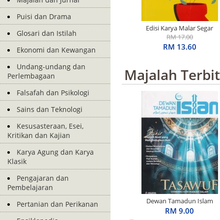
Puisi dan Drama
Edisi Karya Malar Segar
Glosari dan Istilah
Penerima S.E.A. Write
RM 17.00
Award: Basah Dalam
RM 13.60
Ekonomi dan Kewangan
Ingatan
Undang-undang dan
Majalah Terbi
Perlembagaan
Falsafah dan Psikologi
Sains dan Teknologi
Kesusasteraan, Esei,
Kritikan dan Kajian
Karya Agung dan Karya
Klasik
Pengajaran dan
Pembelajaran
Dewan Tamadun Islam
Pertanian dan Perikanan
April 2026
RM 9.00