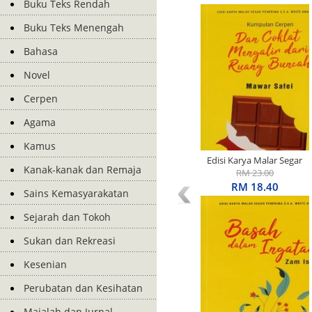
Buku Teks Rendah
Buku Teks Menengah
Bahasa
Novel
Cerpen
Agama
Kamus
Edisi Karya Malar Segar
Kanak-kanak dan Remaja
Penerima S.E.A. Write
RM 23.00
Award: Kumpulan Cerpen:
RM 18.40
Sains Kemasyarakatan
Dan Coklat Mengalir Dari
Ruang Buncah
Sejarah dan Tokoh
Sukan dan Rekreasi
Kesenian
Perubatan dan Kesihatan
Majalah dan Jurnal