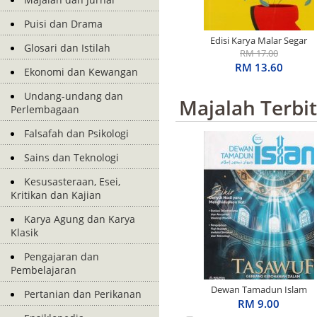
Puisi dan Drama
Edisi Karya Malar Segar
Glosari dan Istilah
Penerima S.E.A. Write
RM 17.00
Award: Basah Dalam
RM 13.60
Ekonomi dan Kewangan
Ingatan
Undang-undang dan
Majalah Terbi
Perlembagaan
Falsafah dan Psikologi
Sains dan Teknologi
Kesusasteraan, Esei,
Kritikan dan Kajian
Karya Agung dan Karya
Klasik
Pengajaran dan
Pembelajaran
Dewan Tamadun Islam
Pertanian dan Perikanan
April 2026
RM 9.00