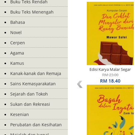
Buku Teks Rendah
Buku Teks Menengah
Bahasa
Novel
Cerpen
Agama
Kamus
Edisi Karya Malar Segar
Kanak-kanak dan Remaja
Penerima S.E.A. Write
RM 23.00
Award: Kumpulan Cerpen:
RM 18.40
Sains Kemasyarakatan
Dan Coklat Mengalir Dari
Ruang Buncah
Sejarah dan Tokoh
Sukan dan Rekreasi
Kesenian
Perubatan dan Kesihatan
Majalah dan Jurnal