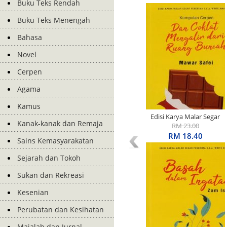
Buku Teks Rendah
Buku Teks Menengah
Bahasa
Novel
Cerpen
Agama
Kamus
Edisi Karya Malar Segar
Kanak-kanak dan Remaja
Penerima S.E.A. Write
RM 23.00
Award: Kumpulan Cerpen:
RM 18.40
Sains Kemasyarakatan
Dan Coklat Mengalir Dari
Ruang Buncah
Sejarah dan Tokoh
Sukan dan Rekreasi
Kesenian
Perubatan dan Kesihatan
Majalah dan Jurnal