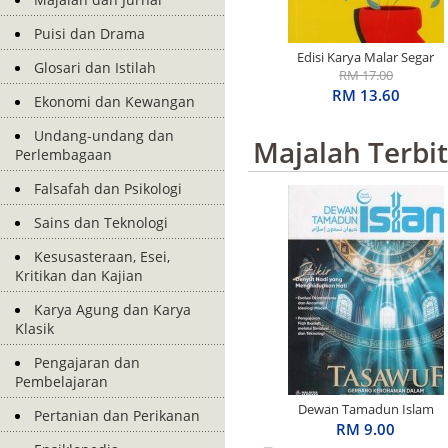
Puisi dan Drama
Edisi Karya Malar Segar
Glosari dan Istilah
Penerima S.E.A. Write
RM 17.00
Award: Basah Dalam
RM 13.60
Ekonomi dan Kewangan
Ingatan
Undang-undang dan
Majalah Terbi
Perlembagaan
Falsafah dan Psikologi
Sains dan Teknologi
Kesusasteraan, Esei,
Kritikan dan Kajian
Karya Agung dan Karya
Klasik
Pengajaran dan
Pembelajaran
Dewan Tamadun Islam
Pertanian dan Perikanan
April 2026
RM 9.00