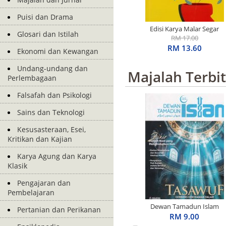
Puisi dan Drama
Edisi Karya Malar Segar
Glosari dan Istilah
Penerima S.E.A. Write
RM 17.00
Award: Basah Dalam
RM 13.60
Ekonomi dan Kewangan
Ingatan
Undang-undang dan
Majalah Terbi
Perlembagaan
Falsafah dan Psikologi
Sains dan Teknologi
Kesusasteraan, Esei,
Kritikan dan Kajian
Karya Agung dan Karya
Klasik
Pengajaran dan
Pembelajaran
Dewan Tamadun Islam
Pertanian dan Perikanan
April 2026
RM 9.00