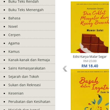
Buku Teks Rendah
Buku Teks Menengah
Bahasa
Novel
Cerpen
Agama
Kamus
Edisi Karya Malar Segar
Kanak-kanak dan Remaja
Penerima S.E.A. Write
RM 23.00
Award: Kumpulan Cerpen:
RM 18.40
Sains Kemasyarakatan
Dan Coklat Mengalir Dari
Ruang Buncah
Sejarah dan Tokoh
Sukan dan Rekreasi
Kesenian
Perubatan dan Kesihatan
Majalah dan Jurnal