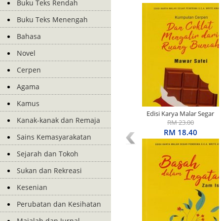
Buku Teks Rendah
Buku Teks Menengah
Bahasa
Novel
Cerpen
Agama
Kamus
Edisi Karya Malar Segar
Kanak-kanak dan Remaja
Penerima S.E.A. Write
RM 23.00
Award: Kumpulan Cerpen:
RM 18.40
Sains Kemasyarakatan
Dan Coklat Mengalir Dari
Ruang Buncah
Sejarah dan Tokoh
Sukan dan Rekreasi
Kesenian
Perubatan dan Kesihatan
Majalah dan Jurnal