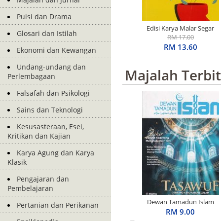
Puisi dan Drama
Edisi Karya Malar Segar
Glosari dan Istilah
Penerima S.E.A. Write
RM 17.00
Award: Basah Dalam
RM 13.60
Ekonomi dan Kewangan
Ingatan
Undang-undang dan
Majalah Terbi
Perlembagaan
Falsafah dan Psikologi
Sains dan Teknologi
Kesusasteraan, Esei,
Kritikan dan Kajian
Karya Agung dan Karya
Klasik
Pengajaran dan
Pembelajaran
Dewan Tamadun Islam
Pertanian dan Perikanan
April 2026
RM 9.00