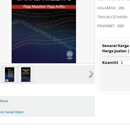
HALAMAN: 286
TAHUN CETAKAN: 
PENERBIT: DBP
Senarai Harga
Harga Jualan 
Kuantiti
Share
ore Social Option