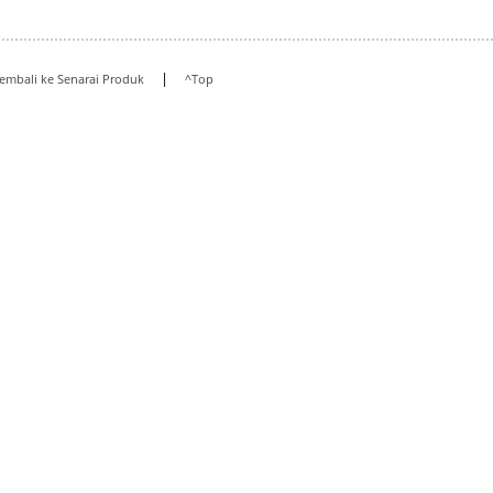
|
embali ke Senarai Produk
^Top