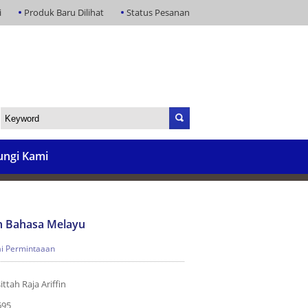
i
Produk Baru Dilihat
Status Pesanan
ngi Kami
n Bahasa Melayu
i Permintaaan
ttah Raja Ariffin
695