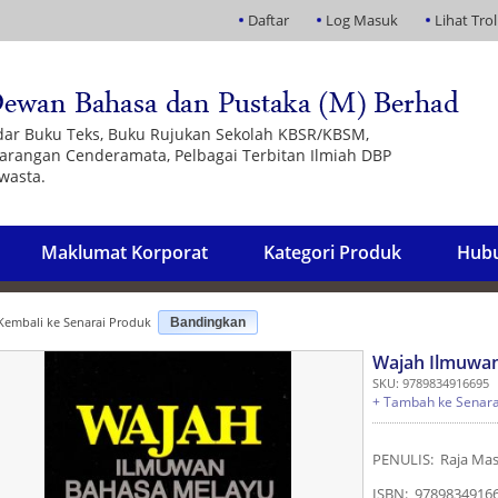
Daftar
Log Masuk
Lihat Trol
dar Buku Teks, Buku Rujukan Sekolah KBSR/KBSM,
 Barangan Cenderamata, Pelbagai Terbitan Ilmiah DBP
wasta.
Maklumat Korporat
Kategori Produk
Hubu
embali ke Senarai Produk
Bandingkan
Wajah Ilmuwa
SKU: 9789834916695
+ Tambah ke Senara
PENULIS: Raja Masi
ISBN: 9789834916