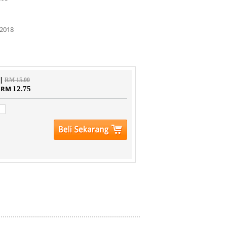
2018
 |
RM 15.00
| RM
12.75