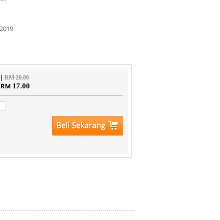
2019
 |
RM 20.00
| RM
17.00