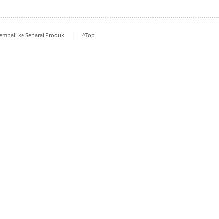
|
embali ke Senarai Produk
^Top