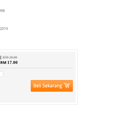
098
2019
 |
RM 20.00
| RM
17.00