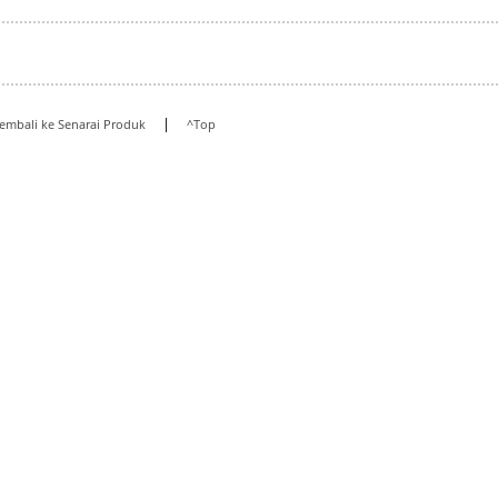
|
embali ke Senarai Produk
^Top