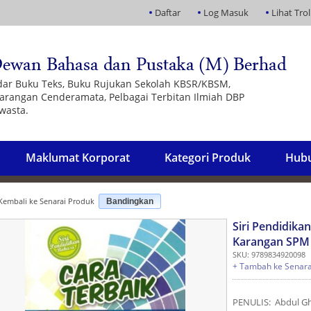
Daftar
Log Masuk
Lihat Trol
dar Buku Teks, Buku Rujukan Sekolah KBSR/KBSM,
 Barangan Cenderamata, Pelbagai Terbitan Ilmiah DBP
wasta.
Maklumat Korporat
Kategori Produk
Hubu
embali ke Senarai Produk
Bandingkan
Siri Pendidika
Karangan SPM
SKU: 9789834920098
+ Tambah ke Senara
PENULIS: Abdul Gh