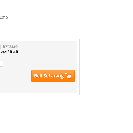
2015
 |
RM 38.00
| RM
30.40