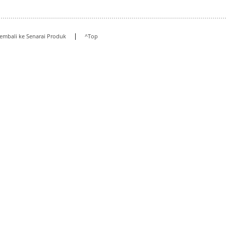
|
embali ke Senarai Produk
^Top