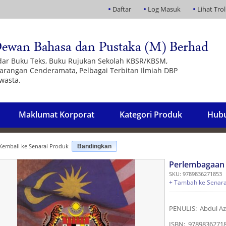
Daftar
Log Masuk
Lihat Trol
dar Buku Teks, Buku Rujukan Sekolah KBSR/KBSM,
 Barangan Cenderamata, Pelbagai Terbitan Ilmiah DBP
wasta.
Maklumat Korporat
Kategori Produk
Hubu
embali ke Senarai Produk
Bandingkan
Perlembagaan 
SKU: 9789836271853
+ Tambah ke Senara
PENULIS: Abdul Azi
ISBN: 9789836271