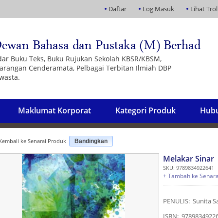
Daftar
Log Masuk
Lihat Trol
dar Buku Teks, Buku Rujukan Sekolah KBSR/KBSM,
 Barangan Cenderamata, Pelbagai Terbitan Ilmiah DBP
wasta.
Maklumat Korporat
Kategori Produk
Hubu
embali ke Senarai Produk
Bandingkan
Melakar Sinar
SKU: 9789834922641
+ Tambah ke Senara
PENULIS: Sunita S
ISBN: 9789834922