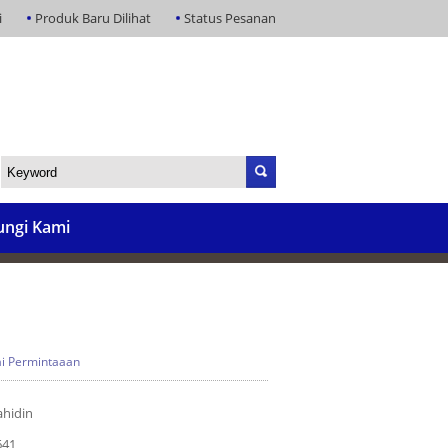
i
Produk Baru Dilihat
Status Pesanan
ngi Kami
i Permintaaan
ahidin
641