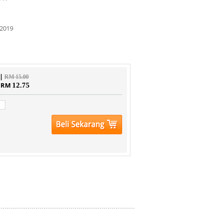
2019
 |
RM 15.00
| RM
12.75