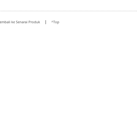
|
embali ke Senarai Produk
^Top