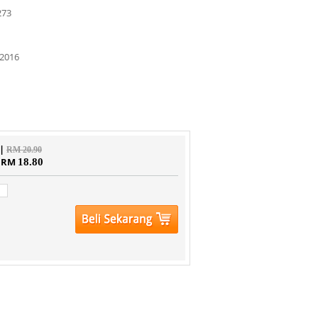
273
2016
 |
RM 20.90
| RM
18.80