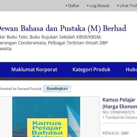
Daftar
Log Masuk
Lihat Trol
dar Buku Teks, Buku Rujukan Sekolah KBSR/KBSM,
 Barangan Cenderamata, Pelbagai Terbitan Ilmiah DBP
wasta.
Maklumat Korporat
Kategori Produk
Hubu
embali ke Senarai Produk
Bandingkan
Kamus Pelajar
(Harga Ekonom
SKU: 9789834907273
+ Tambah ke Senara
PENULIS: DBP