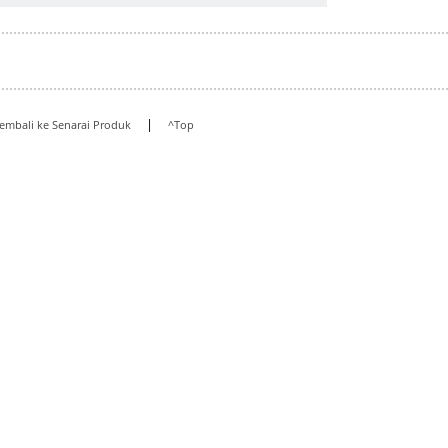
|
embali ke Senarai Produk
^Top