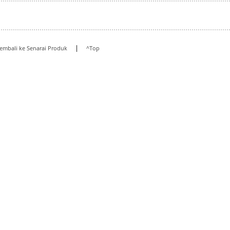
|
embali ke Senarai Produk
^Top