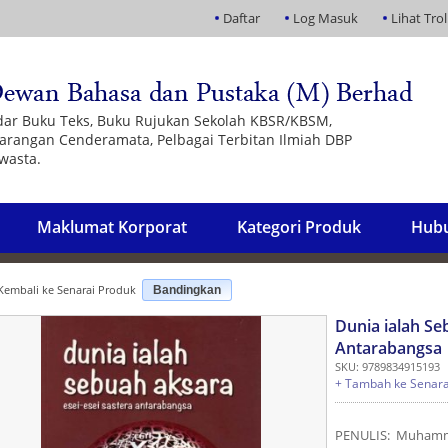
Daftar
Log Masuk
Lihat Trol
dar Buku Teks, Buku Rujukan Sekolah KBSR/KBSM,
 Barangan Cenderamata, Pelbagai Terbitan Ilmiah DBP
wasta.
Maklumat Korporat
Kategori Produk
Hubu
embali ke Senarai Produk
Bandingkan
Dunia ialah Se
Antarabangsa
SKU: 9789834915193
+ Tambah ke Senara
PENULIS: Muhamma