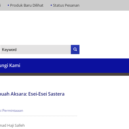
i
Produk Baru Dilihat
Status Pesanan
ngi Kami
buah Aksara: Esei-Esei Sastera
i Permintaaan
d Haji Salleh