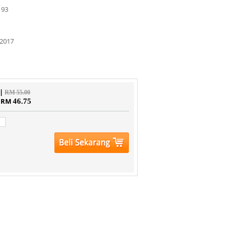
193
2017
 |
RM 55.00
| RM
46.75