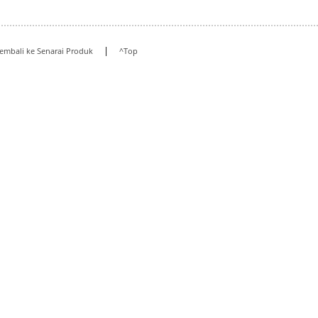
|
embali ke Senarai Produk
^Top