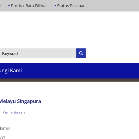
i
Produk Baru Dilihat
Status Pesanan
ngi Kami
 Melayu Singapura
i Permintaaan
kimin
837