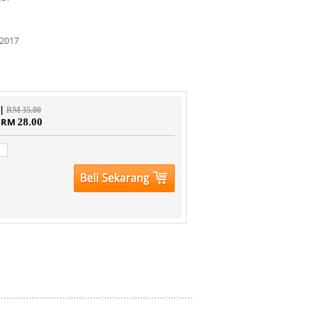
2017
 |
RM 35.00
| RM
28.00