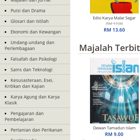
Puisi dan Drama
Edisi Karya Malar Segar
Glosari dan Istilah
Penerima S.E.A. Write
RM 17.00
Award: Basah Dalam
RM 13.60
Ekonomi dan Kewangan
Ingatan
Undang-undang dan
Majalah Terbi
Perlembagaan
Falsafah dan Psikologi
Sains dan Teknologi
Kesusasteraan, Esei,
Kritikan dan Kajian
Karya Agung dan Karya
Klasik
Pengajaran dan
Pembelajaran
Dewan Tamadun Islam
Pertanian dan Perikanan
April 2026
RM 9.00