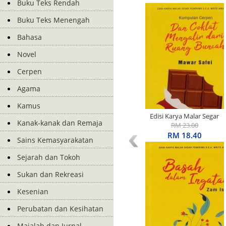
Buku Teks Rendah
Buku Teks Menengah
Bahasa
Novel
Cerpen
Agama
Kamus
Edisi Karya Malar Segar
Kanak-kanak dan Remaja
Penerima S.E.A. Write
RM 23.00
Award: Kumpulan Cerpen:
RM 18.40
Sains Kemasyarakatan
Dan Coklat Mengalir Dari
Ruang Buncah
Sejarah dan Tokoh
Sukan dan Rekreasi
Kesenian
Perubatan dan Kesihatan
Majalah dan Jurnal