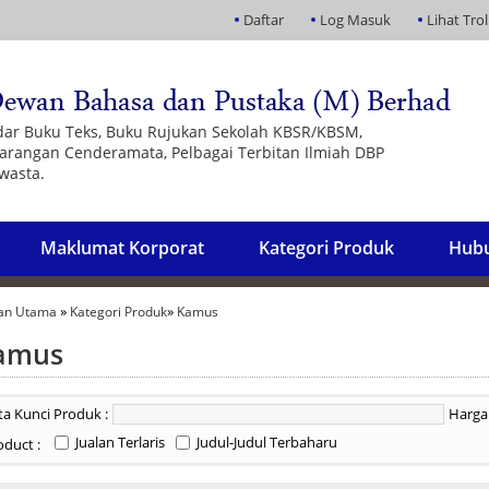
Daftar
Log Masuk
Lihat Trol
dar Buku Teks, Buku Rujukan Sekolah KBSR/KBSM,
 Barangan Cenderamata, Pelbagai Terbitan Ilmiah DBP
wasta.
Maklumat Korporat
Kategori Produk
Hubu
»
»
an Utama
Kategori Produk
Kamus
amus
ta Kunci Produk :
Harga 
Jualan Terlaris
Judul-Judul Terbaharu
oduct :