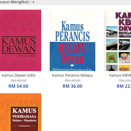
susun Mengikut :
▼
Kamus Dewan Edisi
Kamus Perancis Melayu
Kamus KBSR
Keempat
RM 60.00
RM 40.00
Dewan
Bergambar Ed
RM 25.
RM 54.00
RM 36.00
RM 22