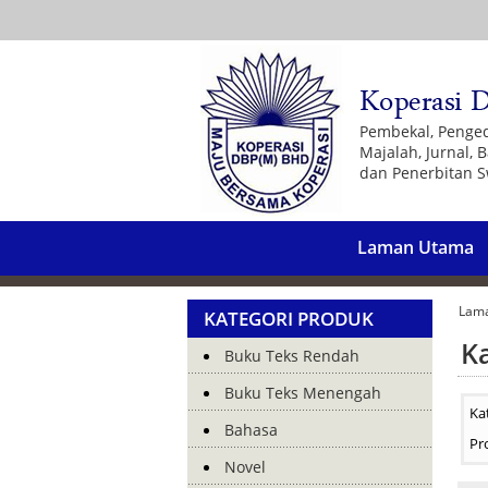
Pembekal, Penge
Majalah, Jurnal,
dan Penerbitan S
Laman Utama
Lam
KATEGORI PRODUK
K
Buku Teks Rendah
Buku Teks Menengah
Ka
Bahasa
Pr
Novel