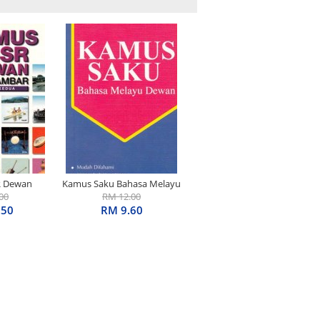
 Dewan
Kamus Saku Bahasa Melayu
isi Kedua
00
RM 12.00
Dewan
.50
RM 9.60