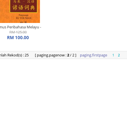
mus Peribahasa Melayu -
RM 125.00
Mandarin
RM 100.00
mlah Rekod(s) : 25
[ paging.pagenow :
2
/ 2 ]
paging.firstpage
1
2