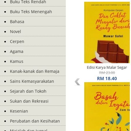
Buku Teks Rendah
Buku Teks Menengah
Bahasa
Novel
Cerpen
Agama
Kamus
Edisi Karya Malar Segar
Kanak-kanak dan Remaja
Penerima S.E.A. Write
RM 23.00
Award: Kumpulan Cerpen:
RM 18.40
Sains Kemasyarakatan
Dan Coklat Mengalir Dari
Ruang Buncah
Sejarah dan Tokoh
Sukan dan Rekreasi
Kesenian
Perubatan dan Kesihatan
Majalah dan Jurnal