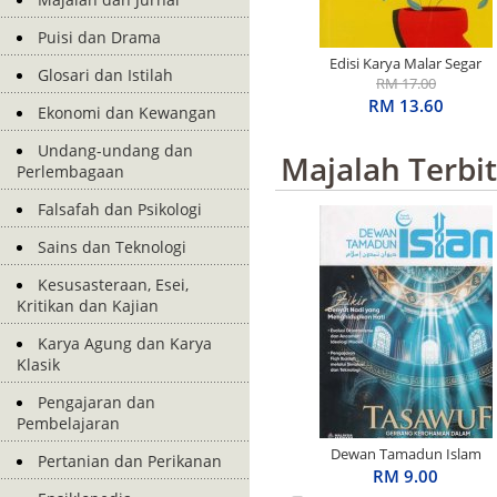
Puisi dan Drama
Edisi Karya Malar Segar
Glosari dan Istilah
Penerima S.E.A. Write
RM 17.00
Award: Basah Dalam
RM 13.60
Ekonomi dan Kewangan
Ingatan
Undang-undang dan
Majalah Terbi
Perlembagaan
Falsafah dan Psikologi
Sains dan Teknologi
Kesusasteraan, Esei,
Kritikan dan Kajian
Karya Agung dan Karya
Klasik
Pengajaran dan
Pembelajaran
Dewan Tamadun Islam
Pertanian dan Perikanan
April 2026
RM 9.00