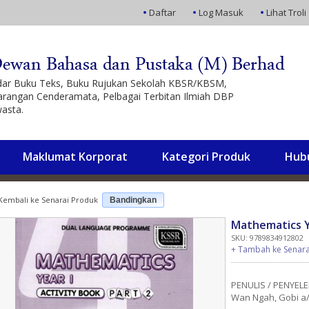
Daftar
Log Masuk
Lihat Troli
ar Buku Teks, Buku Rujukan Sekolah KBSR/KBSM,
Barangan Cenderamata, Pelbagai Terbitan Ilmiah DBP
asta.
Maklumat Korporat
Kategori Produk
Hub
embali ke Senarai Produk
Bandingkan
Mathematics Ye
SKU: 9789834912802
+ Tambah ke Senara
PENULIS / PENYEL
Wan Ngah, Gobi a/