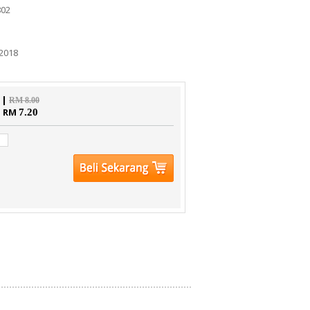
802
2018
 |
RM 8.00
| RM
7.20