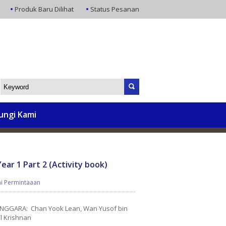
Produk Baru Dilihat
Status Pesanan
ungi Kami
ar 1 Part 2 (Activity book)
i Permintaaan
ENGGARA: Chan Yook Lean, Wan Yusof bin
l Krishnan